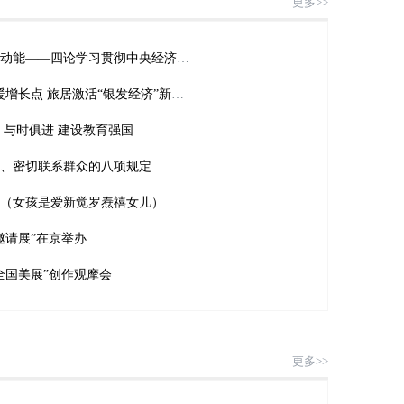
更多>>
发展新质生产力，培育壮大新动能——四论学习贯彻中央经济工作会议精神
候鸟式养老”成为城市发展最暖增长点 旅居激活“银发经济”新蓝海
 与时俱进 建设教育强国
、密切联系群众的八项规定
（女孩是爱新觉罗焘禧女儿）
邀请展”在京举办
全国美展”创作观摩会
更多>>