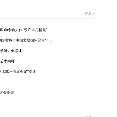
更多>>
 60余幅力作“致广大尽精微”
关博砺初心 文艺担使命——中国书协与中国文联国际部青年理论学习小组联学共建活动
教学研讨会综述
艺术阐释
美术苏州圆桌会议”综述
研讨会综述