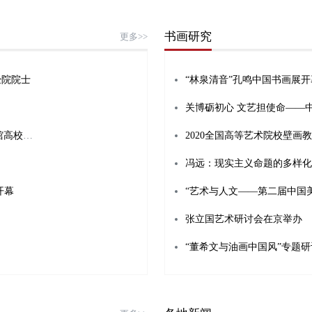
书画研究
更多>>
经院院士
“林泉清音”孔鸣中国书画展开幕
中国·庞泉沟艺术高校创作实践产业园“烽火丹青”展览馆高校巡回展走进吕梁学院
2020全国高等艺术院校壁画
冯远：现实主义命题的多样化
开幕
“艺术与人文——第二届中国
张立国艺术研讨会在京举办
“董希文与油画中国风”专题