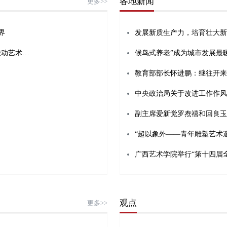
各地新闻
更多>>
界
美术评论家、知名书画名家刘月好：坚守国画文化，推动艺术传承
教育部部长怀进鹏：继往开来
中央政治局关于改进工作作风
副主席爱新觉罗焘禧和回良玉
“超以象外——青年雕塑艺术
广西艺术学院举行“第十四届
观点
更多>>