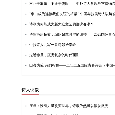
不止于凝望，不止于赞叹——中外诗人参观故宫博物
“李白成为连接我们友谊的桥梁” 中国与拉美诗人以诗
诗歌为何能成为新大众文艺的澎湃春潮？
中拉诗人共写一首诗献给秦岭
走近穆旦，窥见复杂的时代面影
诗人访谈
庄凌：没有力量改变世界，诗歌依然可以散发微光