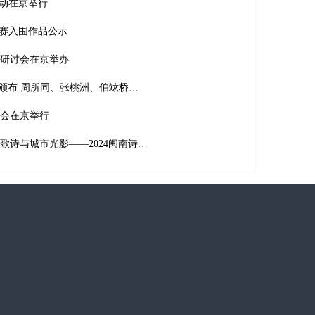
活动在京举行
大赛入围作品公示
研讨会在京举办
2023·星星年度诗歌奖”在成都颁布 周所同、张桃洲、伯竑桥获奖
会在京举行
海峡两岸诗人在漳共品四月诗歌诗与城市光影——2024闽南诗歌节在闽南师范大学开幕