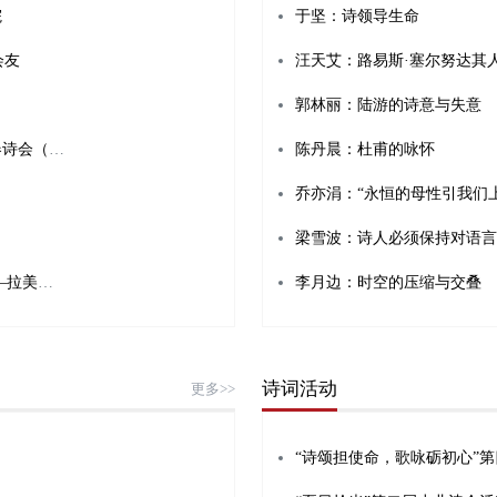
院
于坚：诗领导生命
会友
汪天艾：路易斯·塞尔努达其
郭林丽：陆游的诗意与失意
诗歌搭建桥梁，编织超越时空的纽带——2025国际青春诗会（中国—拉美国家专场）诗歌座谈会侧记
陈丹晨：杜甫的咏怀
乔亦涓：“永恒的母性引我们
山海为笺 诗韵相和——二〇二五国际青春诗会（中国—拉美国家专场）走进商洛侧记
李月边：时空的压缩与交叠
诗词活动
更多>>