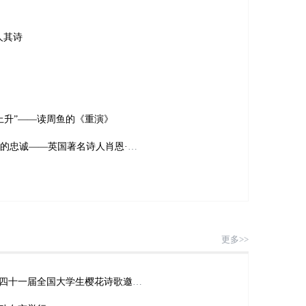
人其诗
上升”——读周鱼的《重演》
梁雪波：诗人必须保持对语言的忠诚——英国著名诗人肖恩·奥布莱恩访谈
更多>>
“诗颂担使命，歌咏砺初心”第四十一届全国大学生樱花诗歌邀请赛成功举办