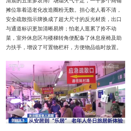
清晨的五里多农博广场烟火气十足，一千多个商铺
摊位靠着适老化改造圈粉无数。担心老人看不清，
安全疏散指示牌换成了超大尺寸的反光材质，出口
与通道标识更加清晰易辨；怕老人逛累了拎不动
菜，室外休息区与楼梯转角便配备了休息座椅及助
力扶手，增设了可置物栏杆，方便物品临时放置。