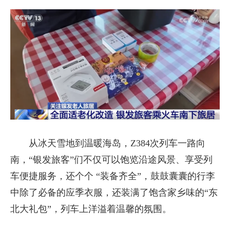
从冰天雪地到温暖海岛，Z384次列车一路向
南，“银发旅客”们不仅可以饱览沿途风景、享受列
车便捷服务，还个个 “装备齐全”，鼓鼓囊囊的行李
中除了必备的应季衣服，还装满了饱含家乡味的“东
北大礼包”，列车上洋溢着温馨的氛围。