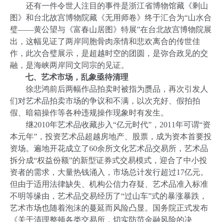
还有一件令世人注目的事件是浙江省博物馆藏《剩山
图》和台北故宫博物院藏《无用师卷》终于汇合为“山水合
璧——黄公望与《富春山居图》特展”在台北故宫博物院展
出，这幅见证了两岸同胞骨肉亲情和悲欢离合的传世佳
作，此次合璧展示，是超越时空的团圆，是弥合政见的交
融，是海峡两岸同文同宗的见证。
七、艺术市场，乱象亟待清理
徐悲鸿前后两幅作品拍卖时被指为赝品，再次引发人
们对艺术品拍卖市场的争议和不满，以次充好、假拍拍
假、暗箱操作等各种违规操作现象时有发生。
继
2010
年艺术品收藏步入“亿元时代”，
2011
年可谓“资
本元年”，投资艺术品超越房地产、股票，成为资本首要投
资场。遍地开花成立了
60
余所文化艺术品交易所，艺术品
拆分成“权益份额”的新型证券式交易模式，迎合了中小投
资者的需求，大量热钱涌入，市场总计发行超过
17
亿元。
但由于适用法律缺失、机构公信力存疑、艺术品准入标准
不明等缘由，艺术品交易经历了“过山车”式的暴涨暴跌，
艺术市场也随着泡沫的蔓延而风险凸显。国务院正式发布
《关于清理整顿各类交易所，切实防范金融风险的决