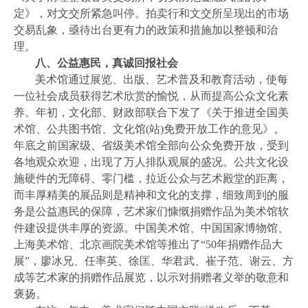
定》，对文交所紧急叫停。拍卖行和文交所呈现出的市场
交易乱象，亟待出台更有力的政策和措施加以整顿和治
理。
八、公益惠民，真诚回报社会
美术馆通过展览、出版、艺术普及和教育活动，使每
一位社会成员获得艺术欣赏的愉悦，从而提高公众文化素
养。年初，文化部、财政部联合下发了《关于推进全国美
术馆、公共图书馆、文化馆
(
站
)
免费开放工作的意见》。
年底之前国家级、省级美术馆全部向公众免费开放，受到
各地观众欢迎，出现了万人排队观展的盛况。公共文化设
施硬件的无障碍、零门槛，拉近公众与艺术殿堂的距离，
而丰厚精美的展品则是精神和文化的支撑，细致周到的服
务是公益惠民的保障，艺术家们慷慨捐赠作品为美术馆软
件建设提供丰厚的资源。中国美术馆、中国国家博物馆、
上海美术馆、北京画院美术馆等推出了“
50
年捐赠作品大
展”，廖冰兄、任率英、徐匡、华君武、崔子范、谢云、方
成等艺术家的捐赠作品展览，以示对捐赠者义举的敬意和
褒扬。