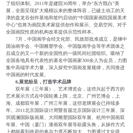
了组织体制。
2011
年是建院
30
周年，举办“东方既白”美
展，全面呈现扩大规模以来的整体阵容，已破土动工的天
津的盘龙谷创作基地和签约启动的“中国国家画院国展美术
中心”也将为画院美术家提供创作和展示、交易空间。对于
全国画院性质的机构改革提供示范性样本。
7
月，中国画学会经文化部、民政部批准成立，是继中
国油画学会、中国雕塑学会、中国版画学会等学术团体之
后成立的又一个新的全国性的一级民间社团组织。吸纳了
全国各地具有代表性的著名中国画家
300
余人为会员，力图
集中高端学术力量，深入探究中国画发展规律，共同推进
中国画的时代发展。
6.
展览纷呈，打造学术品牌
双年展（三年展）、艺术博览会，这些兴起于西方的
艺术展示方式在中国轮番上阵，北京、广州艺博会，上
海、成都双年展，广州三年展，这些老牌展会已持续多
年。
2011
北京国际设计周暨首届北京国际设计三年展、深
圳观澜国际版画展、大同雕塑国际双年展、杭州中国画双
年展、中国（厦门）漆画双年展等崭露头角，从操作方式
上都能看到政府的参与力度不断加大，力图通过文化搭