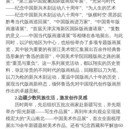
展”、“第三届中国观澜国际版画双年展”、“光荣与时代
——纪念中国新兴木刻运动八十周年”、“为人生的艺术
——纪念中国新兴木刻运动八十周年”、“纵横时空·黑苏皖
黔粤当代版画巡回展”、“中国版画进万家”、“中国青年版
画邀请展”、“首届天津滨海新区国际版画邀请展”、“复数
的意义——中国当代版画邀请展”等相继在各地展出。与此
同时，以沪杭地区为中心，也纷纷举办了多项专题版画展
览，其中较为重要的有浙江美术馆汇集展出百余件经典鲁
迅形象的“鲁迅的面容”，中国美术学院回顾版画之路的展
览“重觅与重负”。这一系列展览活动，都以翔实的历史资
料，弥足珍贵的不同时代的版画精品，回顾那以刀为笔、
以刀为枪的新兴木刻运动，重温中国版画八十年的历史，
展现当代版画新样态，缅怀鲁迅先对中国现代创作版画所
作出的卓越贡献。
2.
边疆少数民族生活，激发创作灵感
历时两年，先后组织五批次画家赴新疆写生，并先期
举办“阳光新疆——写生作品展”，再到年末向观众呈现规
模宏大的“天山南北——中国美术作品展”，首次全面梳理
展出
70
余年新疆题材美术作品。还有“纪念西藏和平解放
60