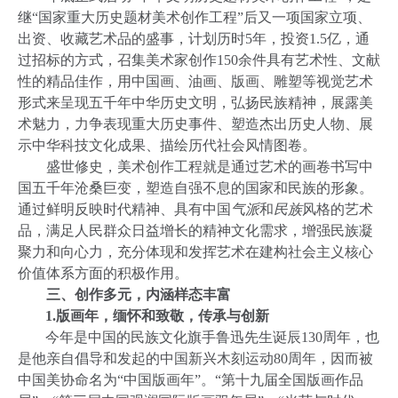
继“国家重大历史题材美术创作工程”后又一项国家立项、
出资、收藏艺术品的盛事，计划历时
5
年，投资
1.5
亿，通
过招标的方式，召集美术家创作
150
余件具有艺术性、文献
性的精品佳作，用中国画、油画、版画、雕塑等视觉艺术
形式来呈现五千年中华历史文明，弘扬民族精神，展露美
术魅力，力争表现重大历史事件、塑造杰出历史人物、展
示中华科技文化成果、描绘历代社会风情图卷。
盛世修史，美术创作工程就是通过艺术的画卷书写中
国五千年沧桑巨变，塑造自强不息的国家和民族的形象。
通过鲜明反映时代精神、具有中国
气派
和
民族
风格的艺术
品，满足人民群众日益增长的精神文化需求，增强民族凝
聚力和向心力，充分体现和发挥艺术在建构社会主义核心
价值体系方面的积极作用。
三、创作多元，内涵样态丰富
1.
版画年，缅怀和致敬，传承与创新
今年是中国的民族文化旗手鲁迅先生诞辰
130
周年，也
是他亲自倡导和发起的中国新兴木刻运动
80
周年，因而被
中国美协命名为“中国版画年”。“第十九届全国版画作品