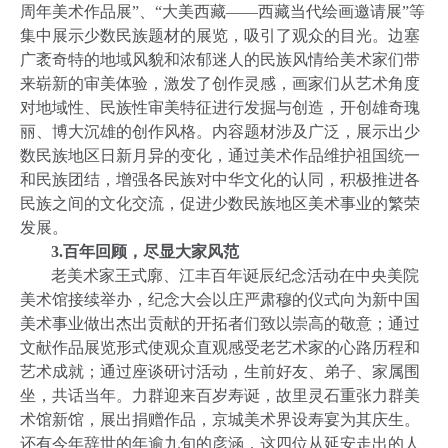
周年美术作品展”、“大美西藏——西藏当代绘画邀请展”等
集中展示少数民族题材的展览，吸引了观众的目光。边塞
广袤奇特的地域风貌和浓郁迷人的民族风情给美术家们带
来崭新的审美体验，激发了创作灵感，画家们从艺术角度
对地域性、民族性审美特征进行发掘与创造，开创雄奇瑰
丽、博大沉雄的创作风格。内容题材涉及广泛，展示出少
数民族地区日新月异的变化，通过美术作品维护祖国统一
和民族团结，增强各民族对中华文化的认同，积极推进各
民族之间的文化交流，促进少数民族地区美术事业的繁荣
发展。
3.
百年回顾，尽显大家风范
老美术家王式廓、江丰百年诞辰纪念活动在中央美院
美术馆接续举办，纪念大会以庄严肃穆的仪式向为新中国
美术事业做出杰出贡献的开拓者们致以崇高的敬意；通过
文献作品展览形式使观众直观感受老艺术家的心路历程和
艺术成就；通过座谈研讨活动，生前好友、弟子、家属围
坐，共话当年。力群迎来百岁寿诞，故里灵石重张力群美
术馆新馆，展出捐赠作品，京城美术界设寿宴为其庆生。
还有今年辞世的年逾九旬的彦涵，这四位从延安走出的人