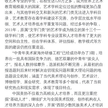
收艺术专业的学生，在校生达
120
万之多，成为世界上艺术
教育规模最大的国家。艺术学科定位过低的弊端更加凸显
出来，与其他学科交叉和新兴的艺术门类无法进入学科目
录，艺术教育存在着学科建设不完善、办学层次低水平徘
徊、艺术人才培养低水平重复等问题。经过多年的争取，
2011
年，原属“文学门类”的艺术学成为独立的第十三个一
级学科门类，使艺术学科专业设置和人才培养有了更大的
空间和自主性。但在学科体系、评估指标、教学模式等方
面的建设仍然任重道远。
“中青年美术家海外研修工程”已经成功举办了
3
期，培
养出一批具有国际竞争力的、德艺双馨的中青年“拔尖人
才”。报名人数持续攀升，选派机制不断完善，从最初的自
报选题到后来针对解决迫切现实问题和重大理论问题的地
选题设立机制，涵盖了当代美术理论与创作、艺术设计、
博物馆学、展会研究、美术教育等多个领域，代表了当前
研究热点和现实需求，体现了项目特点。
中国美协不仅着力高精尖人才培养，而且更注重挖
掘“基础人才”，继续扩大与全国美术院校、创作机构在人
才培养方面的深入合作，开展“西部少数民族美术人才培训