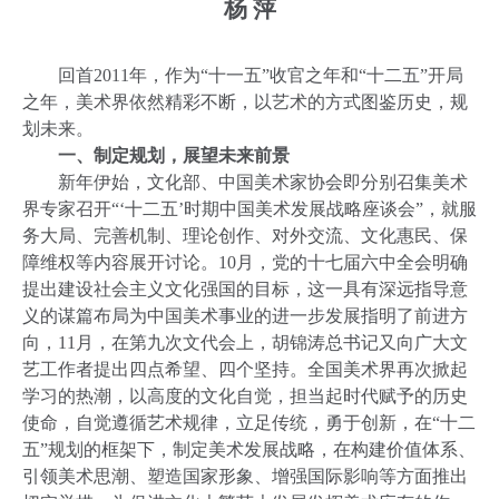
杨 萍
回首
2011
年，作为“十一五”收官之年和“十二五”开局
之年，美术界依然精彩不断，以艺术的方式图鉴历史，规
划未来。
一、制定规划，展望未来前景
新年伊始，文化部、中国美术家协会即分别召集美术
界专家召开“‘十二五’时期中国美术发展战略座谈会”，就服
务大局、完善机制、理论创作、对外交流、文化惠民、保
障维权等内容展开讨论。
10
月，党的十七届六中全会明确
提出建设社会主义文化强国的目标，这一具有深远指导意
义的谋篇布局为中国美术事业的进一步发展指明了前进方
向，
11
月，在第九次文代会上，胡锦涛总书记又向广大文
艺工作者提出四点希望、四个坚持。全国美术界再次掀起
学习的热潮，以高度的文化自觉，担当起时代赋予的历史
使命，自觉遵循艺术规律，立足传统，勇于创新，在“十二
五”规划的框架下，制定美术发展战略，在构建价值体系、
引领美术思潮、塑造国家形象、增强国际影响等方面推出