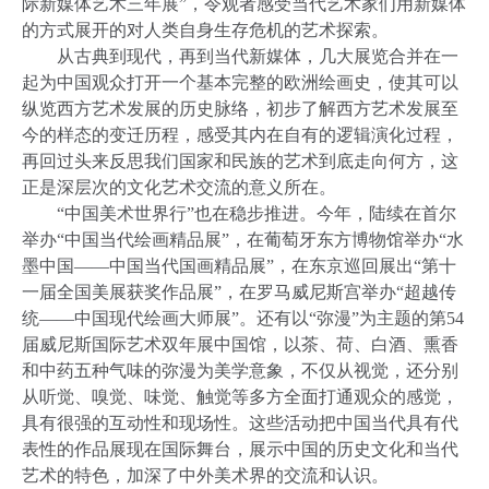
际新媒体艺术三年展”，令观者感受当代艺术家们用新媒体
的方式展开的对人类自身生存危机的艺术探索。
从古典到现代，再到当代新媒体，几大展览合并在一
起为中国观众打开一个基本完整的欧洲绘画史，使其可以
纵览西方艺术发展的历史脉络，初步了解西方艺术发展至
今的样态的变迁历程，感受其内在自有的逻辑演化过程，
再回过头来反思我们国家和民族的艺术到底走向何方，这
正是深层次的文化艺术交流的意义所在。
“中国美术世界行”也在稳步推进。今年，陆续在首尔
举办“中国当代绘画精品展”，在葡萄牙东方博物馆举办“水
墨中国——中国当代国画精品展”，在东京巡回展出“第十
一届全国美展获奖作品展”，在罗马威尼斯宫举办“超越传
统——中国现代绘画大师展”。还有以“弥漫”为主题的第
54
届威尼斯国际艺术双年展中国馆，以茶、荷、白酒、熏香
和中药五种气味的弥漫为美学意象，不仅从视觉，还分别
从听觉、嗅觉、味觉、触觉等多方全面打通观众的感觉，
具有很强的互动性和现场性。这些活动把中国当代具有代
表性的作品展现在国际舞台，展示中国的历史文化和当代
艺术的特色，加深了中外美术界的交流和认识。