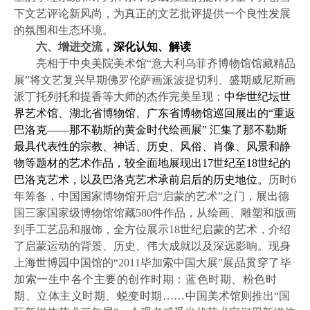
下文艺评论新风尚，为真正的文艺批评提供一个良性发展
的氛围和生态环境。
六、增进交流，
深化认知、解读
亮相于中央美院美术馆“意大利乌菲齐博物馆馆藏精品
展”将文艺复兴早期佛罗伦萨画派波提切利、盛期威尼斯画
派丁托列托和提香等大师的杰作完美呈现；
中华世纪坛世
界艺术馆、湖北省博物馆、广东省博物馆巡回展出的“重返
巴洛克——那不勒斯的黄金时代绘画展”
汇集了那不勒斯
最具代表性的宗教、神话、历史、风俗、肖像、风景和静
物等题材的艺术作品，较全面地展现出17
世纪至18
世纪的
巴洛克艺术，以及巴洛克艺术承前启后的历史地位。
历时
6
年筹备，中国国家博物馆开启“启蒙的艺术”之门，展出德
国三家国家级博物馆馆藏
580
件作品，从绘画、雕塑和版画
到手工艺品和服饰，全方位展示
18
世纪启蒙的艺术，介绍
了启蒙运动的背景、历史、伟大成就以及深远影响。现身
上海世博园中国馆的“
2011
毕加索中国大展”
展品贯穿了毕
加索一生中各个主要的创作时期：蓝色时期、粉色时
期、立体主义时期、蜕变时期……
中国美术馆则推出“国