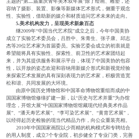
主题的“第二届重庆青年美术双年展”除了绘画、雕塑，还
容纳了摄影、装置、影像等新媒体艺术形式，侧重于观念
性、实验性，借助新的媒介和材质追问艺术未来的走向。
5.
美术机构发力，呈现美术新象百态
继
2009
年“中国当代艺术院”成立之后，今年中国美协
成立了实验艺术委员会，吕胜中、朱青生、张子康、邱志
杰等
20
位艺术家为首届委员。实验艺委会成立的初衷就是
希望能将具有实验性、探索性、前卫性的艺术家团结起
来，并为其提供服务和展示平台，体现了中国美协的包容
性，以开放的姿态欢迎和容纳用新媒介形式和新视觉经验
来探索艺术发展的具有深刻表现力的艺术家，积极营造宽
松和谐、共同发展的大环境。
由原中国历史博物馆和中国革命博物馆重组而成的中
国国家博物馆修缮扩建一新，以“历史与艺术并重”为办馆
理念，开馆大展“中国国家博物馆馆藏现代经典美术作品
展”、“潘天寿艺术展”、“李可染艺术展”、“黄胄艺术展”，
以经得起历史检验的现当代精品力作，向公众重装亮相。
2010
年中国国家画院以少而精的机构模式和专聘结合
的用人制度，成立
7
个专业院，初步健全了专业门类，完善