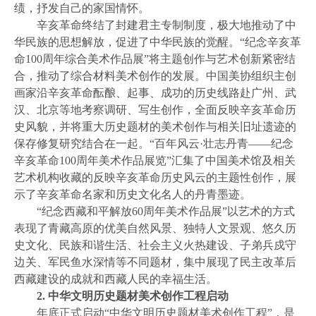
绩，抒发自己的家国情怀。
辛亥革命终结了封建君主专制制度，极大地推动了中
华民族的思想解放，促进了中华民族的觉醒。“纪念辛亥革
命
100
周年综合美术作品展”将主题创作与艺术创新紧密结
合，推动了综合材料美术创作的发展。中国美协组织主创
画家沿辛亥革命酝酿、起事、成功的历史线路赴广州、武
汉、北京等地考察调研、写生创作，全面反映辛亥革命历
史风貌，并将重大历史题材的美术创作与相关旧址遗迹的
保存修复研究结合在一起。“百年风云·壮志丹青——纪念
辛亥革命
100
周年美术作品展览”汇集了中国美术馆及相关
艺术机构收藏的反映辛亥革命历史风云的主题性创作，展
示了辛亥革命名家和历史文化名人的丹青墨迹。
“纪念西藏和平解放
60
周年美术作品展”以艺术的方式
表现了青藏高原的优美自然风景、独特人文景观、悠久历
史文化、民族和谐生活、社会主义火热建设、子弟兵戍守
边关、军民鱼水深情等不同题材，集中展现了民主改革后
西藏建设的成就和西藏人民的幸福生活。
2.
中华文明历史题材美术创作工程启动
年底正式启动“中华文明历史题材美术创作工程”，是