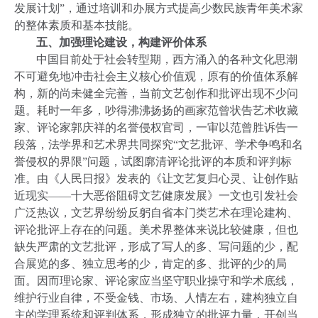
发展计划”，通过培训和办展方式提高少数民族青年美术家
的整体素质和基本技能。
五、加强理论建设，构建评价体系
中国目前处于社会转型期，西方涌入的各种文化思潮
不可避免地冲击社会主义核心价值观，原有的价值体系解
构，新的尚未健全完善，当前文艺创作和批评出现不少问
题。耗时一年多，吵得沸沸扬扬的画家范曾状告艺术收藏
家、评论家郭庆祥的名誉侵权官司，一审以范曾胜诉告一
段落，法学界和艺术界共同探究“文艺批评、学术争鸣和名
誉侵权的界限”问题，试图廓清评论批评的本质和评判标
准。由《人民日报》发表的《让文艺复归心灵、让创作贴
近现实——十大恶俗阻碍文艺健康发展》一文也引发社会
广泛热议，文艺界纷纷反躬自省本门类艺术在理论建构、
评论批评上存在的问题。美术界整体来说比较健康，但也
缺失严肃的文艺批评，形成了写人的多、写问题的少，配
合展览的多、独立思考的少，肯定的多、批评的少的局
面。因而理论家、评论家应当坚守职业操守和学术底线，
维护行业自律，不受金钱、市场、人情左右，建构独立自
主的学理系统和评判体系，形成独立的批评力量，开创当