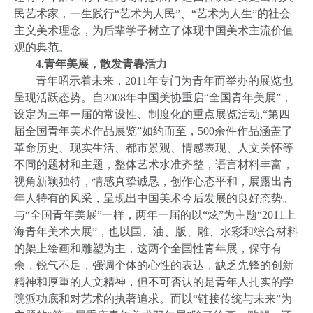
民艺术家，一生践行“艺术为人民”、“艺术为人生”的社会
主义美术理念，为后辈学子树立了体现中国美术主流价值
观的典范。
4.
青年美展，散发青春活力
青年昭示着未来，
2011
年专门为青年而举办的展览也
呈现活跃态势。自
2008
年中国美协重启“全国青年美展”，
设定为三年一届的常设性、制度化的重点展览活动
,
“第四
届全国青年美术作品展览”如约而至，
500
余件作品涵盖了
革命历史、现实生活、都市景观、情感表现、人文关怀等
不同的题材和主题，整体艺术水准齐整，语言材料丰富，
视角新颖独特，情感真挚诚恳，创作心态平和，展露出青
年人特有的风采，呈现出中国美术今后发展的良好态势。
与“全国青年美展”一样，两年一届的以“炫”为主题“
2011
上
海青年美术大展”，也以国、油、版、雕、水彩和综合材料
的架上绘画和雕塑为主，这两个全国性青年展，保守有
余，锐气不足，强调个体的心性的表达，缺乏先锋的创新
精神和厚重的人文精神，但不可否认的是青年人扎实的学
院派功底和对艺术的执著追求。而以“链接传统与未来”为