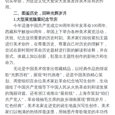
切实举措，为促进文化大繁荣大发展发挥美术应有的作
用。
二、图鉴历史，回眸光辉岁月
1.
大型展览隆重纪念节庆
今年适逢中国共产党成立
90
周年和辛亥革命
100
周年、
西藏和平解放
60
周年，举国上下举办各种美术展览活动，
庆祝、纪念这些重要的历史时刻。美术家们纷纷紧扣主题
进行美术创作，在尊重历史、尊重自己对历史的理解下，
尝试在新时期对革命历史题材进行新的解读和诠释，并在
形式、体裁上加以创新，彰显出主题性创作的影响力和生
命力。
无论是中国美术馆拿出馆藏精品，以经典作品热情讴
歌“光辉历程”，展现“时代画卷”，还是中国美协精心策
划、周密组织百余位美术家赴革命纪念地写生创作，生动
描绘了中国共产党领导下中国人民从火热革命到和谐发展
的瑰丽诗篇。还有浙江省推出“最前线”，上海市策划“咱们
共产党人”，革命领袖毛主席的故乡湖南展现“辉煌岁月，
红色经典”，美术名家走进党的诞生地嘉兴写生创作。美术
家们以饱满的热情挥毫泼墨，用翰墨丹青歌颂党的丰功伟