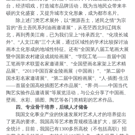
台，经济唱戏，打造城市品牌活动，既为当地民众带来丰
硕的文化盛宴，又提升城市文化形象，成为都市名片。
除上述门类艺术展外，以“溯源吾土，述民之情”为宗
旨的“吾土吾民系列油画邀请展”，从苍茫西北到辽阔东
北，再到秀美江南，已为我们呈上“传承西北”、“化境长城
外”、“人文江南”三个大展，通过区域性的学术比较探讨油
画本土化形成的地域性特征。还有“全国第八届工笔画大展
暨中国新农村建设成就绘画展”、“学院工笔——首届中国
工笔画学术联盟名家邀请展”、“全国壁画名家架上艺术精
品展”、“
2011
中国百家金陵画展（中国画）”、“第二届中
国水彩名家邀请展”、“第二届中国粉画展”、“人·插图·生活
——首届全国高校插图艺术作品展”、“界·尚——中国当代
陶艺实验作品邀请展”等展览活动，与公众分享了中国画、
壁画、水彩、插图、陶艺等各门类精彩的艺术作品。
四、专业骨干培养，后续人才储备
我国文化事业产业的快速发展对艺术人才的培养提出
了更高的要求。我国高等艺术教育规模迅速扩大，据不完
全统计，目前，我国已有
1300
多所高校（不包括高职）招