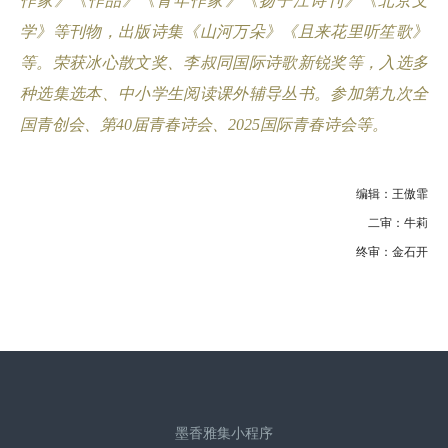
作家》《作品》《青年作家》《扬子江诗刊》《北京文
学》等刊物，出版诗集《山河万朵》《且来花里听笙歌》
等。荣获冰心散文奖、李叔同国际诗歌新锐奖等，入选多
种选集选本、中小学生阅读课外辅导丛书。参加第九次全
国青创会、第
40
届青春诗会、
2025
国际青春诗会等。
编辑：王傲霏
二审：牛莉
终审：金石开
墨香雅集小程序