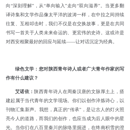
向“深刻理解”，从“单向输入”走向“双向滋养”。当更多翻
译诗集和文学作品像太平洋的波涛一样，在中拉之间持续
往复、互相叩击时，我们不仅是在交换故事，更是在共同
书写一首关于人类未来命运的、更宏伟的史诗。这或许是
对西安相聚最好的回应与延续——让对话沉淀为经典。
绿色文学：您对陕西青年诗人或者广大青年作家的写
作有什么建议？
艾诺依：
陕西青年诗人在周秦汉唐的文脉厚土上，搭
建起属于当代青年的文学现场。你们以创作淬炼诗心，以
刊物汇集新声。我想，真正的“传承”，是让古人的灯火照
亮今人的道路，而我们的创作，也应当成为后人眼中的星
光。当你们在八百里秦川的脉络里掘进，在终南积雪的澄