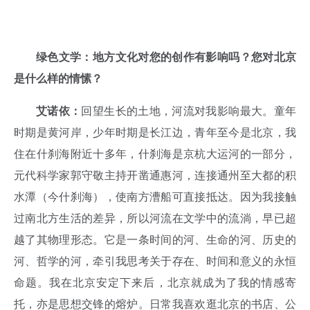
绿色文学：地方文化对您的创作有影响吗？您对北京
是什么样的情愫？
艾诺依：
回望生长的土地，河流对我影响最大。童年
时期是黄河岸，少年时期是长江边，青年至今是北京，我
住在什刹海附近十多年，什刹海是京杭大运河的一部分，
元代科学家郭守敬主持开凿通惠河，连接通州至大都的积
水潭（今什刹海），使南方漕船可直接抵达。因为我接触
过南北方生活的差异，所以河流在文学中的流淌，早已超
越了其物理形态。它是一条时间的河、生命的河、历史的
河、哲学的河，牵引我思考关于存在、时间和意义的永恒
命题。我在北京安定下来后，北京就成为了我的情感寄
托，亦是思想交锋的熔炉。日常我喜欢逛北京的书店、公