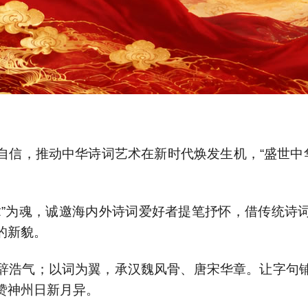
自信，推动中华诗词艺术在新时代焕发生机，“盛世中华
章”为魂，诚邀海内外诗词爱好者提笔抒怀，借传统诗
的新貌。
辞浩气；以词为翼，承汉魏风骨、唐宋华章。让字句
赞神州日新月异。