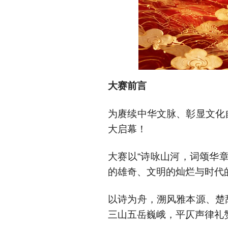
大赛前言
为赓续中华文脉、彰显文化
大启幕！
大赛以“诗咏山河，词颂华
的雄奇、文明的灿烂与时代
以诗为舟，溯风雅本源、楚
三山五岳巍峨，平仄声律礼