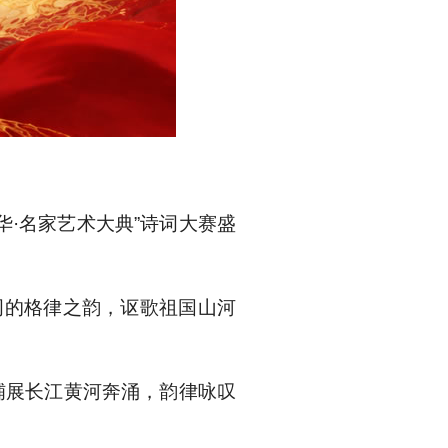
·名家艺术大典”诗词大赛盛
词的格律之韵，讴歌祖国山河
铺展长江黄河奔涌，韵律咏叹