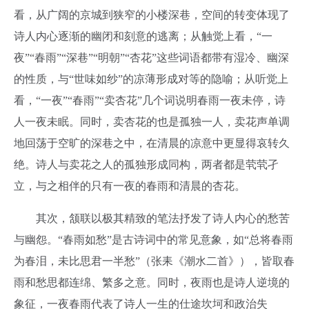
看，从广阔的京城到狭窄的小楼深巷，空间的转变体现了
诗人内心逐渐的幽闭和刻意的逃离；从触觉上看，“一
夜”“春雨”“深巷”“明朝”“杏花”这些词语都带有湿冷、幽深
的性质，与“世味如纱”的凉薄形成对等的隐喻；从听觉上
看，“一夜”“春雨”“卖杏花”几个词说明春雨一夜未停，诗
人一夜未眠。同时，卖杏花的也是孤独一人，卖花声单调
地回荡于空旷的深巷之中，在清晨的凉意中更显得哀转久
绝。诗人与卖花之人的孤独形成同构，两者都是茕茕孑
立，与之相伴的只有一夜的春雨和清晨的杏花。
其次，颔联以极其精致的笔法抒发了诗人内心的愁苦
与幽怨。“春雨如愁”是古诗词中的常见意象，如“总将春雨
为春泪，未比思君一半愁”（张耒《潮水二首》），皆取春
雨和愁思都连绵、繁多之意。同时，夜雨也是诗人逆境的
象征，一夜春雨代表了诗人一生的仕途坎坷和政治失