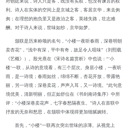
对朝廷来说，诗人只是客，既没有实权，也没有谏言的权
利。诗人在实体的空间上是京城之客，客居京华，来去匆
匆；在理想的抱负里又是政治之客，英雄失路，壮志难
酬。对于诗人来说，世味如纱，京华如梦。
颔联是历来称颂的名句，“小楼一夜听春雨，深巷明朝
卖杏花”，“浅中有深，平中有奇，故足令人咀味”（刘熙载
《艺概》）。殷光熹在《宋诗名篇赏析》中也说：“‘小
楼’一联，从诗的意境看，有三个层次。身居小楼，一夜听
雨，是一诗境；春雨如丝，绵绵不断，杏花开放，带露艳
丽，另一诗境；深巷卖花，声声入耳，又一诗境。”此句意
境优美，清新明丽，但正如舒位在《书剑南诗集序》中所
评：“小楼深巷卖花声，七字春愁隔夜生。”诗人在首联中
抒发的无奈和愁思，在颔联中体现得更加细腻婉转。
首先，“小楼”一联再次突出世味的凉薄。从视觉上