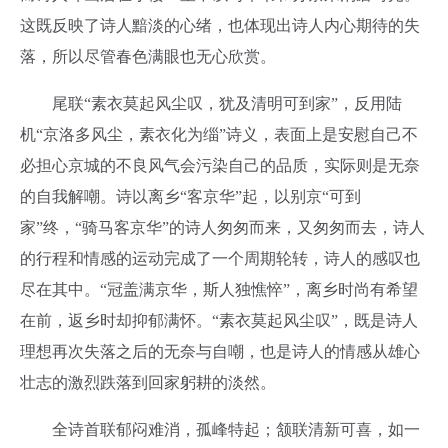
这既反映了诗人黯淡的心绪，也体现出诗人内心期待的失
落，所以尽管春色满眼也无心欣赏。
尾联“素衣莫起风尘叹，犹及清明可到家”，反用陆
机“京洛多风尘，素衣化为缁”诗义，表面上是安慰自己不
必担心京城的不良风气会污染自己的品质，实际则是无奈
的自我解嘲。诗以离乡“客京华”起，以别京“可到
家”终，“骑马客京华”的诗人匆匆而来，又匆匆而去，诗人
的行程和情感的运动完成了一个周期轮转，诗人的感叹也
尽在其中。“冠盖满京华，斯人独憔悴”，离乡时尚有希望
在前，返乡时却抑郁满怀。“素衣莫起风尘叹”，既是诗人
理想再次失落之后的无奈与自嘲，也是诗人的情感从雄心
壮志的激烈跌落到回家躬耕的淡然。
全诗首联郁闷难消，孤峰特起；颔联清新可喜，如一