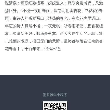
泓清泉；颈联细致描摹，娓娓道来；尾联突发感叹，又激
荡回升。“小楼一夜听春雨，深巷明朝卖杏花。”绵绵的春
雨，由诗人的听觉写出；淡荡的春光，在卖花声里透出。
年迈的诗人孤居小楼，一夜无眠，听春雨淅沥，想杏花绽
放，虽清新美好，却满是落寞。诗人客居生活的无聊，壮
志难酬的慨叹，报国无门的悲愤，最终都散落在江南的杏
花春雨中，千百年来，绵延不绝。
墨香雅集小程序