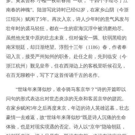
多。黄裳曾称“小楼一夜听春雨”一联，“十四个字绘尽了江
南春的神魄”。陆游写此诗时已经62岁，在家乡山阴（今浙
江绍兴）赋闲了5年。再次入京，诗人少年时的意气风发与
壮年时的裘马轻狂，都在一生的宦海沉浮中被消磨殆尽。
虽然他光复中原的壮志未衰，但对偏安一隅、软弱黑暗的
南宋朝廷，却日渐绝望。淳熙十三年（1186）春，作者奉
诏入京，接受严州知州的职务。赴任之前，先到临安（今
浙江杭州）觐见皇帝，住在西湖边上的客栈里听候召见，
在百无聊赖中，写下了这首传诵千古的名作。
“世味年来薄似纱，谁令骑马客京华？”诗的开篇即以
问句的形式表达出对世态炎凉的无奈和客居京华的蹉跎。
在家乡赋闲5年之后再度来京，年迈的诗人英雄迟暮，壮志
豪情一去难返，故“世味年来薄似纱”既是诗人沉痛的生命
体验，也是对现实境遇的否定。诗人以“京华”隐喻朝廷，