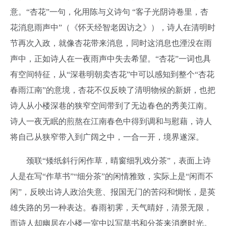
意。“杏花”一句，化用陈与义诗句 “客子光阴诗卷里，杏
花消息雨声中”（《怀天经智老因访之》），诗人在清明时
节再次入政，就像杏花带来消息，同时这消息也湮没在雨
声中，正如诗人在一夜雨声中失去希望。“杏花”一词也具
有空间特征，从“深巷明朝卖杏花”中可以感知到整个“杏花
春雨江南”的意境，杏花不仅反映了清明物候的新妍，也把
诗人从小楼深巷的狭窄空间带到了无边春色的秀美江南。
诗人一夜无眠的煎熬在江南春色中得到调和与慰藉，诗人
将自己从狭窄带入到广阔之中，一合一开，境界遂深。
颈联“矮纸斜行闲作草，晴窗细乳戏分茶”，表面上诗
人是在写“作草书”“细分茶”的闲情雅致，实际上是“闲而不
闲”，反映出诗人政治失意、报国无门的苦闷和惆怅，是英
雄失路的另一种表达。春雨初霁，天气晴好，清景无限，
而诗人却幽居在小楼一室中以写草书和分茶来消磨时光。