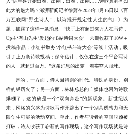
人”陈年喜开始出圈。出圈，出圈，出圈……诗歌真的有如
此大的魅力吗？澎湃新闻记者徐萧在2023年1月16日以《百
万互联网“野生诗人”，以诗撬开规定性人生的气口》为
题，披露了这样一条消息：“快手上有超过60万人在写诗，
Up主‘有山先生’发起的‘B站诗词大会’，六期收获了10W＋
投稿作品；小红书举办‘小红书斗诗大会’等线上活动，吸
引了上万条诗歌投稿；保守估计，仅仅在这三个平台写诗
的人，就超过百万。”这条消息的出笼，着实夺人眼球。
是的，一方面，诗人因特别的时代、特殊的身份、别
样的经历火了；另一方面，林林总总的自媒体也因为诗歌
爆棚了，这的确是一个“双向奔赴”的新现象。新世纪以
来，网络的兴盛为诗歌写作开辟出了一个别具诱惑力和无
限创生可能的活动空间。至此，作者与读者的空间瓶颈被
打破，诗人收获了崭新的写作现场，这个写作现场就是诗