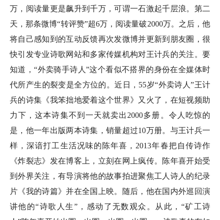
万，阅读量更是飙升到千万，可谓一石激起千层浪。第二
天，那条微博“转评赞”超6万，阅读量破2000万。之后，他
将自己感知到的互动反馈再次发微博并更新到朋友圈，很
快引发专业诗歌网站和多家传媒机构对王计兵的关注。要
知道，“外卖骑手诗人”这个看似不搭界的身份在全媒体时
代所产生的裂变是全方位的。近日，55岁“外卖诗人”王计
兵的诗集《我笨拙地爱着这个世界》又火了，在短视频助
力下，这本诗集不到一天就卖出2000多册。令人吃惊的
是，他一年出版两本诗集，销量超过10万册。与王计兵一
样，深谙打工生活况味的陈年喜，2013年春把自传诗作
《炸裂志》发在博客上，立刻在网上疯传。陈年喜开始受
到外界关注，有导演将他的故事拍进聚焦工人诗人的纪录
片《我的诗篇》并在全国上映。随后，他在国内外巡回演
讲他的“诗歌人生”，感动了无数观众。从此，“矿工诗