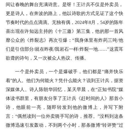
间让春晚的舞台充满诗意。是呀！王计兵不仅是外卖员，
更是诗人，在奔波的路上，他以诗歌的方式见证了这个快
节奏时代的点点滴滴。无独有偶，2024年8月，54岁的陈年
喜出现在许知远主持的《十三邀》第三集，他的那一首风
靡公众的《炸裂志》再次引爆：“我身体里有炸药三吨/他
们是引信部分/就在昨夜/我岩石一样/炸裂一地……”这震耳
欲聋的诗句，又一次被众人热议、传播。
一个是外卖员，一个是爆破手，他们都是“痛并快乐
着”的人。他们为何能火？凭什么能火？说到王计兵，据资
深媒体人、诗人陈朝华回忆，某天早晨，在“正知书院”媒
体读书群里，有朋友分享了王计兵《赶时间的人》那首小
诗，他眼前一亮，随即转发到他的微博上，并写下附
言：“偶然读到一位外卖骑手写的诗，推荐。”没料到这条
微博迅速引发轰动，不到两个小时，那条微博“转评赞”过