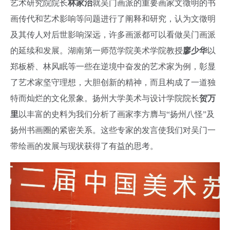
艺术研究院院长
林家治
就吴门画派的重要画家文徵明的书
画传代和艺术影响等问题进行了阐释和研究，认为文徵明
及其传人对后世影响深远，许多画派都可以看做吴门画派
的延续和发展。湖南第一师范学院美术学院教授
廖少华
以
郑板桥、林风眠等一些在逆境中奋发的艺术家为例，彰显
了艺术家坚守理想，大胆创新的精神，而且构成了一道独
特而灿烂的文化景象。扬州大学美术与设计学院院长
贺万
里
以丰富的史料为我们分析了画家李方膺与“扬州八怪”及
扬州书画圈的紧密关系。这些专家的发言使我们对吴门一
带绘画的发展与现状获得了有益的思考。