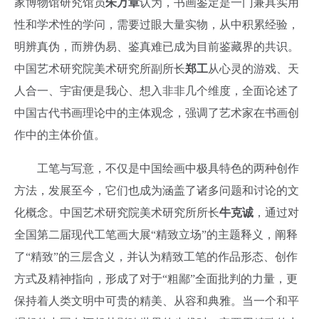
家博物馆研究馆员
朱万章
认为，书画鉴定是一门兼具实用
性和学术性的学问，需要过眼大量实物，从中积累经验，
明辨真伪，而辨伪易、鉴真难已成为目前鉴藏界的共识。
中国艺术研究院美术研究所副所长
郑工
从心灵的游戏、天
人合一、宇宙便是我心、想入非非几个维度，全面论述了
中国古代书画理论中的主体观念，强调了艺术家在书画创
作中的主体价值。
工笔与写意，不仅是中国绘画中极具特色的两种创作
方法，发展至今，它们也成为涵盖了诸多问题和讨论的文
化概念。中国艺术研究院美术研究所所长
牛克诚
，通过对
全国第二届现代工笔画大展“精致立场”的主题释义，阐释
了“精致”的三层含义，并认为精致工笔的作品形态、创作
方式及精神指向，形成了对于“粗鄙”全面批判的力量，更
保持着人类文明中可贵的精美、从容和典雅。当一个和平