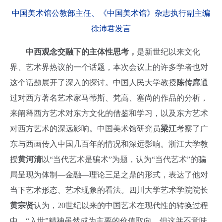
中国美术馆公教部主任、《中国美术馆》杂志执行副主编
徐沛君发言
中西观念交融下的主体性思考，
是新世纪以来文化
界、艺术界热议的一个话题，本次会议上的许多学者也对
这个话题展开了深入的探讨。中国人民大学教授
陈传席
通
过对西方著名艺术家马蒂斯、梵高、塞尚的作品的分析，
来阐释西方艺术对东方文化的借鉴和学习，以及东方艺术
对西方艺术的深远影响。中国美术馆研究员
梁江
考察了广
东与西画传入中国几百年的情况和深远影响。浙江大学教
授
黄河清
以“当代艺术是骗术”为题，认为“当代艺术”的骗
局呈现为体制—金融—理论三足之鼎的形式，表达了他对
当下艺术形态、艺术现象的看法。四川大学艺术学院院长
黄宗贤
认为，
20
世纪以来的中国艺术在现代性的转换过程
中，“入世”精神虽然成为主要的价值取向，但这并不意味