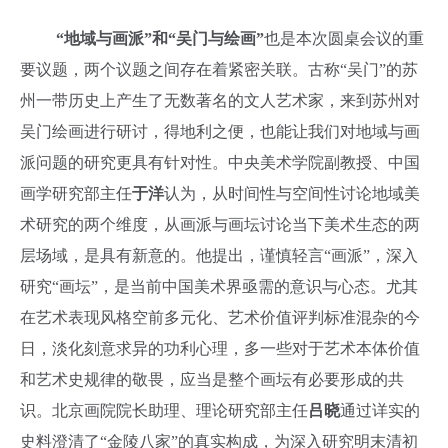
“地域与画派”和“吴门与绘画”
也是本次圆桌会议的重
要议题，两个议题之间存在着紧密关联。古称“吴门”的苏
州一带历史上产生了无数著名的文人艺术家，来到苏州对
吴门绘画进行研讨，得地利之便，也能让我们对地域与画
派问题的研究更具有针对性。中央美术学院副教授、中国
画学研究部主任
于洋
认为，从时间性与空间性讨论地域美
术研究的两个维度，从画派与画坛讨论当下美术生态的两
层场域，是具有新意的。他提出，谨慎轻言“画派”，深入
研究“画坛”，是当前中国美术界亟需的意识与心态。尤其
在艺术表现风格空前多元化、艺术价值评判标准混杂的今
日，淡化刻意求异的功利心理，多一些对于艺术本体价值
和艺术史规律的敬畏，应当是整个画坛有必要形成的共
识。北京画院院长助理、理论研究部主任
吕晓
通过详实的
史料澄清了“金陵八家”的真实构成，为深入研究明末清初