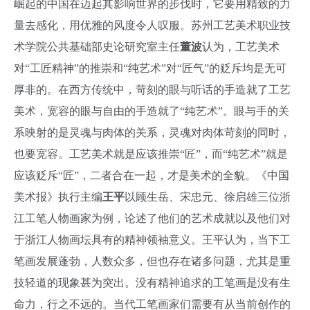
崛起的中国在迈起其影响世界的步伐时，它要用精致的力
量去感化，用优雅的风度令人叹服。苏州工艺美术职业技
术学院公共基础部史论研究室主任
董波
认为，工艺美术
对“工匠精神”的推崇和“纯艺术”对“匠气”的贬斥均是无可
厚非的。在西方传统中，苛刻的眼与听话的手造就了工艺
美术，宽容的眼与自由的手造就了“纯艺术”。眼与手的关
系映射的是灵魂与肉体的关系，灵魂对肉体苛刻的同时，
也要宽容。工艺美术就是应该推崇“匠”，而“纯艺术”就是
应该贬斥“匠”，二者合在一起，才是美术的全貌。《中国
美术报》执行主编
王平
以顾生岳、宋忠元、徐启雄三位浙
江工笔人物画家为例，论述了他们的艺术成就以及他们对
于浙江人物画坛具有的精神领袖意义。王平认为，当下工
笔画发展蓬勃，人数众多，但也存在诸多问题，尤其是重
技轻道的现象甚为突出。没有精神追求的工笔画是没有生
命力，行之不远的。当代工笔画家们需要有从当前创作的