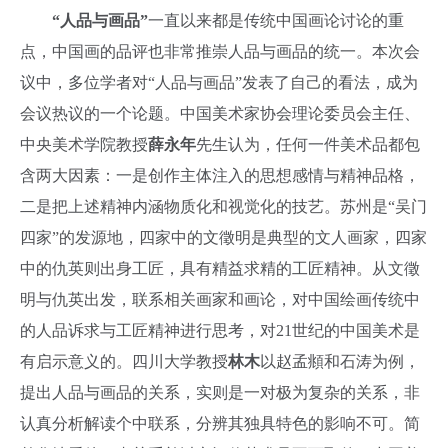
“人品与画品”
一直以来都是传统中国画论讨论的重
点，中国画的品评也非常推崇人品与画品的统一。本次会
议中，多位学者对“人品与画品”发表了自己的看法，成为
会议热议的一个论题。中国美术家协会理论委员会主任、
中央美术学院教授
薛永年
先生认为，任何一件美术品都包
含两大因素：一是创作主体注入的思想感情与精神品格，
二是把上述精神内涵物质化和视觉化的技艺。苏州是“吴门
四家”的发源地，四家中的文徵明是典型的文人画家，四家
中的仇英则出身工匠，具有精益求精的工匠精神。从文徵
明与仇英出发，联系相关画家和画论，对中国绘画传统中
的人品诉求与工匠精神进行思考，对
21
世纪的中国美术是
有启示意义的。
四川大学教授
林木
以赵孟頫和石涛为例，
提出人品与画品的关系，实则是一对极为复杂的关系，非
认真分析解读个中联系，分辨其独具特色的影响不可。简