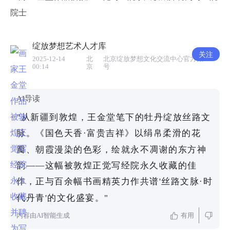
院士
绽放梦想艺术人才库
关注
2025-12-14
北
北京绽放梦想文化交流中心官方账
00:14
京
号
AI导读
"从新疆到敦煌，王金堂笔下的牡丹绽放丝路文
脉。《国色天香·富贵吉祥》以绢帛柔滑的花
瓣、朝霞漫染的色彩，绘就永不凋谢的东方神
韵——这幅被敦煌正觉写经院永久收藏的佳
作，正与百余幅书画精英力作共谱'丝路文脉·时
代丹青'的文化盛宴。"
内容由AI智能生成
有用