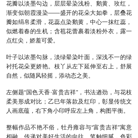
花瓣以淡墨勾边，层层晕染浅粉、鹅黄、玫红，
渐变似朝霞漫染——盛开的花朵大如拳，层叠花
瓣如绢帛柔滑，花蕊点染鹅黄，中心一抹红蕊，
似燃着春的生机；含苞花蕾裹着淡粉外衣，露一
点红尖，娇羞可爱。
叶子以浓墨勾脉，淡绿晕染叶面，深浅不一的绿
衬托花朵更娇艳。
枝丫
从左下延伸至右上，舒展
自然，似随风轻摇，添动态之美。
左侧题“国色天香·富贵吉祥”，书法遒劲，与花枝
柔美形成对比；乙巳年落款及红印，彰显传统文
人画底蕴，右下角小印呼应左上角，构图平衡。
整幅作品不艳不俗，牡丹雍容与“富贵吉祥”寓意
相融，传递对美好生活的向往。笔触细腻，色彩